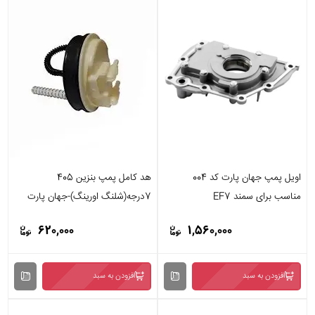
اویل پمپ جهان پارت کد 004
هد کامل پمپ بنزین 405
مناسب برای سمند EF7
7درجه(شلنگ اورینگ)-جهان پارت
620,000
1,560,000
افزودن به سبد
افزودن به سبد