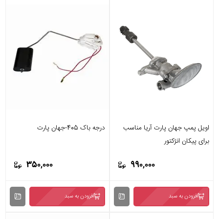
اویل پمپ جهان پارت آریا مناسب
درجه باک 405-جهان پارت
برای پیکان انژکتور
350,000
990,000
افزودن به سبد
افزودن به سبد