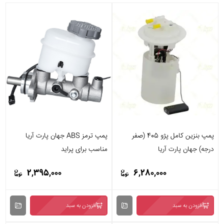
پمپ بنزین کامل پژو 405 (صفر
پمپ ترمز ABS جهان پارت آریا
درجه) جهان پارت آریا
مناسب برای پراید
2,395,000
6,280,000
افزودن به سبد
افزودن به سبد