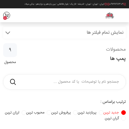
09126898302
ایران - تهران - تهران - اندیشه - فاز یک - بلوار طالقانی - بین یازدهم و دوازدهم - یدکی میلاد
0
نمایش تمام فیلتر ها
محصولات
9
پمپ ها
محصول
ترتیب براساس :
جدید ترین
پربازدید ترین
پرفروش ترین
محبوب ترین
ارزان ترین
گران ترین