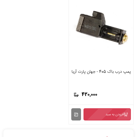
پمپ درب باک 405 - جهان پارت آریا
420,000
افزودن به سبد