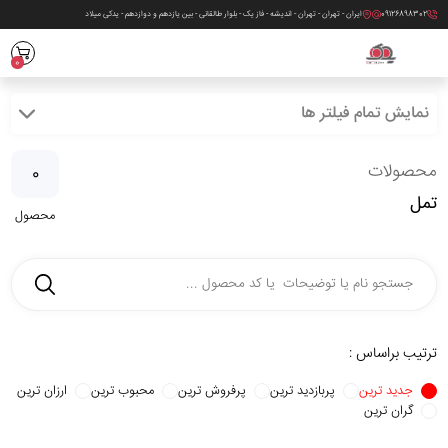
09126898302
ایران - تهران - تهران - اندیشه - فاز یک - بلوار طالقانی - بین یازدهم و دوازدهم - یدکی میلاد
0
نمایش تمام فیلتر ها
محصولات
0
تمل
محصول
ترتیب براساس :
جدید ترین
پربازدید ترین
پرفروش ترین
محبوب ترین
ارزان ترین
گران ترین