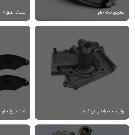
بهترین لنت جلو
سیبک طبق 206 امیرنیا
واتر پمپ پراید رایان گستر
لنت چرخ جلو 206 آی آر امکو