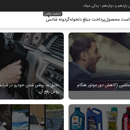
ین یازدهم و دوازدهم - یدکی میلاد
تخفیف واقعی
است محصول
پرداخت مبلغ دلخواه
گردونه شانس
لوبندی و تعلیق
لوازم موتوری
لوازم برقی
ک جلوبندی و تعلیق
لوازم گیربکس
آفتامات
ایر لوازم جلوبندی و تعلیق
کابل
سایر لوازم برقی
یل پلوس
سایر لوازم موتوری
موتور برقی
یبک
زنجیر سفت کن
سوکت
رقری فرمان
پولی(فولی)
چراغ
بق
یاتاقان
لامپ
اشین (کاهش دور موتور هنگام
دلایل بد روشن شدن خودرو در شرای
روش رفع آن
حور چرخ عقب
کمک فنر
سیم کشی
وپی چرخ جلو
دیسک و صفحه
شمع و وایر
اسه چرخ
پمپ ها
سنسورجات
یسک چرخ
میل لنگ و میل سوپاپ
کلید ها
لوس، سرپلوس و مشعلی
بوش و پیستون
دسته برف پاک کن