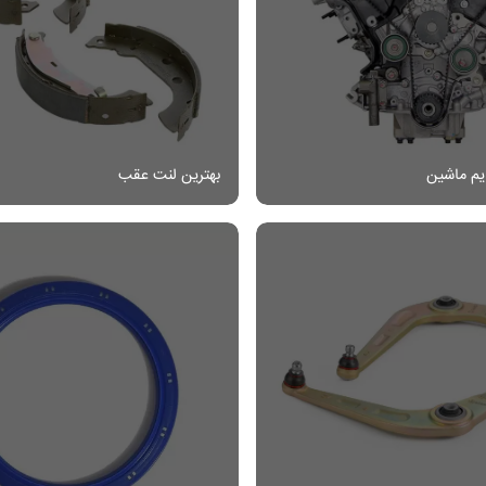
یم ماشین
بهترین لنت عقب