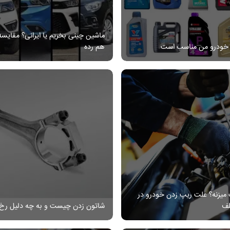
شیلنگ خودرو
دسته راهنما
سرسیلندر
یونیت ها و فیوز
کاسه نمد و اورینگ
رله جات
ماشین چینی بخریم یا ایرانی؟ مقایس
 خودرو من مناسب است
هم رده
واشر
بلبرینگ
میزنه؟ علت ریپ زدن خودرو در
لف
شاتون زدن چیست و به چه دلیل رخ