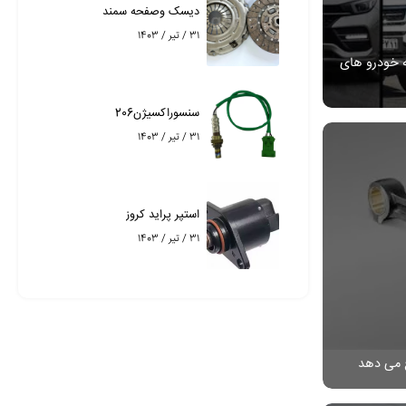
دیسک وصفحه سمند
31 / تیر / 1403
ه خودرو های
سنسوراکسیژن206
31 / تیر / 1403
استپر پراید کروز
31 / تیر / 1403
 می دهد